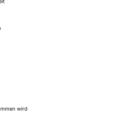
it
e
nommen wird