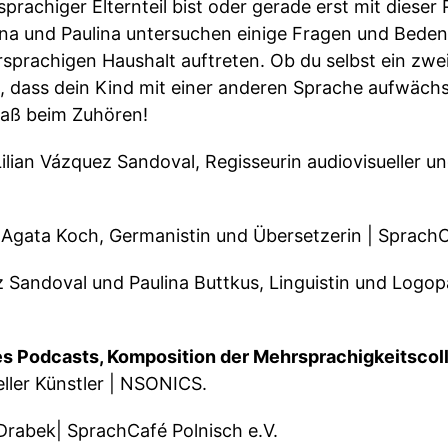
rachiger Elternteil bist oder gerade erst mit dieser 
na und Paulina untersuchen einige Fragen und Bedenk
prachigen Haushalt auftreten. Ob du selbst ein zweis
 dass dein Kind mit einer anderen Sprache aufwächst
paß beim Zuhören!
ilian Vázquez Sandoval, Regisseurin audiovisueller und
Agata Koch, Germanistin und Übersetzerin | SprachCa
z Sandoval und Paulina Buttkus, Linguistin und Logop
s Podcasts, Komposition der Mehrsprachigkeitscol
eller Künstler | NSONICS.
Drabek| SprachCafé Polnisch e.V.